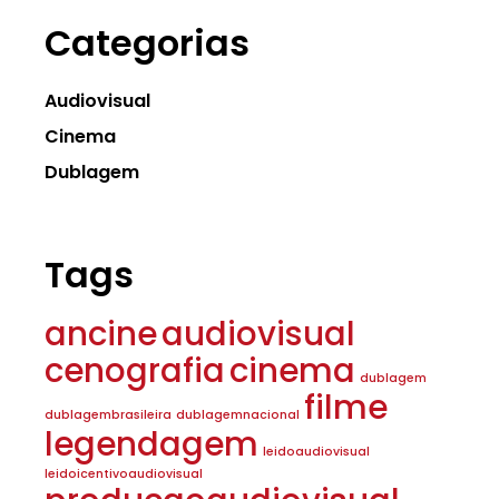
Categorias
Audiovisual
Cinema
Dublagem
Tags
ancine
audiovisual
cenografia
cinema
dublagem
filme
dublagembrasileira
dublagemnacional
legendagem
leidoaudiovisual
leidoicentivoaudiovisual