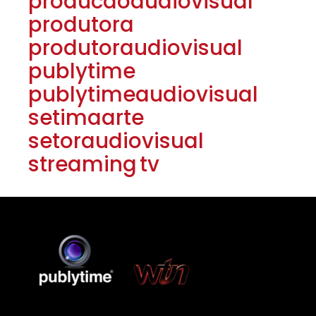
producaoaudiovisual
produtora
produtoraudiovisual
publytime
publytimeaudiovisual
setimaarte
setoraudiovisual
streaming
tv