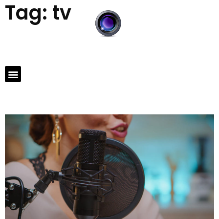
Tag:
tv
Você sabia que a
dublagem brasileira é
considerada uma das
melhores do mundo?