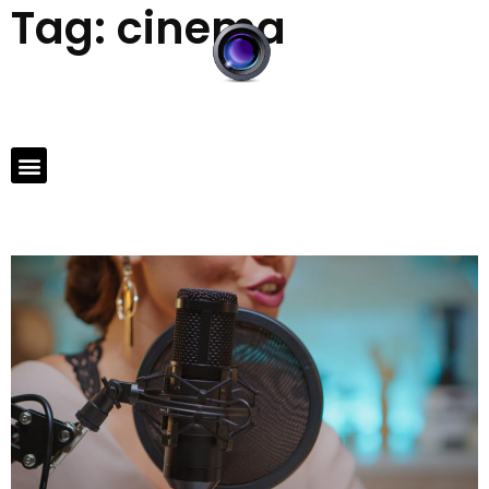
Tag:
cinema
Você sabia que a
dublagem brasileira é
considerada uma das
melhores do mundo?